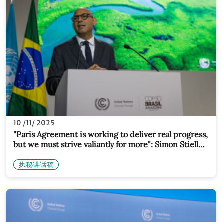
10 /11/ 2025
"Paris Agreement is working to deliver real progress,
but we must strive valiantly for more": Simon Stiell
speech on opening day of COP30 in Belém, Brazil
执秘讲话稿