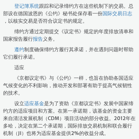
登记簿系统
跟踪和记录缔约方在这些机制下的交易。总
部设在德国波恩的《公约》秘书处保存着一份
国际交易日志
，以核实交易是否符合议定书的规定。
缔约方通过定期提交《议定书》规定的年度排放清单和
国家报告履行
报告
义务。
遵约
制度确保缔约方履行其承诺，并在遇到问题时帮助
它们履行承诺。
适应
《京都议定书》与《公约》一样，也旨在协助各国适应
气候变化的不利影响，推动开发和部署有助于提高气候韧性
的技术。
设立
适应基金
是为了资助《京都议定书》发展中国家缔
约方的适应项目和方案。在第一承诺期，该基金的资金主要
来自清洁发展机制（CDM）项目活动的部分收益。2012年在
多哈，决定在第二个承诺期，国际排放交易机制和联合履行
机制（JI）也将为适应基金提供2%的收益分成。