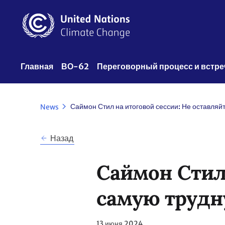
Перейти
к
основному
содержанию
UNFCCC
Главная
ВО-62
Переговорный процесс и встре
Nav
News
Назад
Саймон Стил 
самую трудн
13 июня 2024