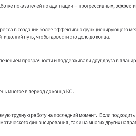
отке показателей по адаптации – прогрессивных, эффекти
гресса в создании более эффективно функционирующего ме
ти долгий путь, чтобы довести это дело до конца.
печением прозрачности и поддерживали друг друга в плани
ень многое в период до конца КС.
амую трудную работу на последний момент. Если подходить к
лиматического финансирования, так и на многих других напр