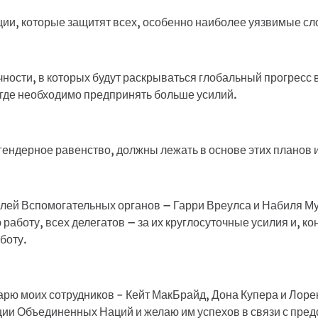
ии, которые защитят всех, особенно наиболее уязвимые сл
ности, в которых будут раскрываться глобальный прогресс 
 где необходимо предпринять больше усилий.
ендерное равенство, должны лежать в основе этих планов и
елей Вспомогательных органов – Гарри Вреулса и Набиля Му
работу, всех делегатов – за их круглосуточные усилия и, кон
боту.
арю моих сотрудников - Кейт МакБрайд, Дона Купера и Лорен
ии Объединенных Наций и желаю им успехов в связи с пре