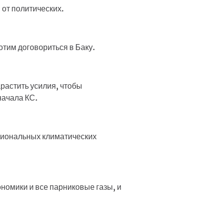
 от политических.
отим договориться в Баку.
растить усилия, чтобы
начала КС.
циональных климатических
номики и все парниковые газы, и