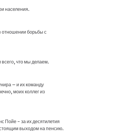
ои населения.
в отношении борьбы с
 всего, что мы делаем.
нира – и их команду
ечно, моих коллег из
с Пойе - за их десятилетия
дстоящим выходом на пенсию.