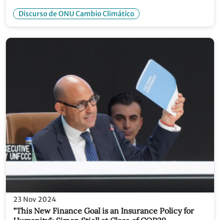
economies: Simon Stiell at COP30 Local Leaders
Forum
Discurso de ONU Cambio Climático
23 Nov 2024
"This New Finance Goal is an Insurance Policy for