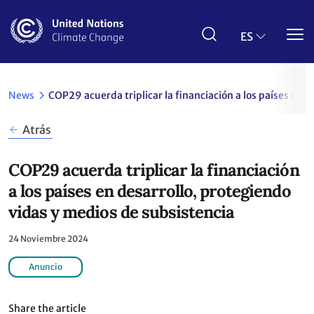
Pasar
al
contenido
ES
principal
News
COP29 acuerda triplicar la financiación a los países en 
Atrás
COP29 acuerda triplicar la financiación
a los países en desarrollo, protegiendo
vidas y medios de subsistencia
24 Noviembre 2024
Anuncio
Share the article