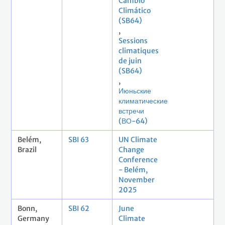
Cambio
Climático
(SB64)
,
Sessions
climatiques
de juin
(SB64)
,
Июньские
климатические
встречи
(ВО-64)
Belém,
SBI 63
UN Climate
Brazil
Change
Conference
- Belém,
November
2025
Bonn,
SBI 62
June
Germany
Climate