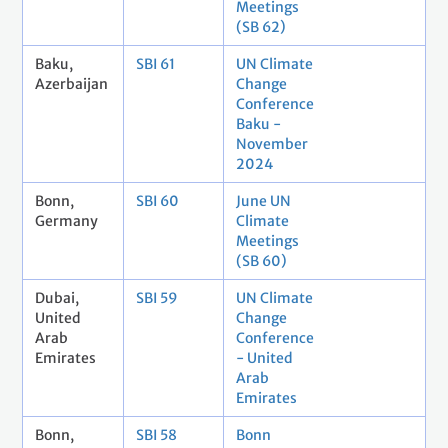
Meetings
(SB 62)
Baku,
SBI 61
UN Climate
Azerbaijan
Change
Conference
Baku -
November
2024
Bonn,
SBI 60
June UN
Germany
Climate
Meetings
(SB 60)
Dubai,
SBI 59
UN Climate
United
Change
Arab
Conference
Emirates
- United
Arab
Emirates
Bonn,
SBI 58
Bonn