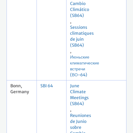
Cambio
Climático
(SB64)
,
Sessions
climatiques
de juin
(SB64)
,
Июньские
климатические
встречи
(ВО-64)
Bonn,
SBI 64
June
Germany
Climate
Meetings
(SB64)
,
Reuniones
de Junio
sobre