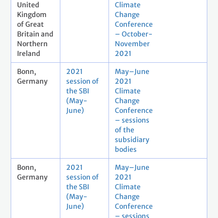
United
Climate
Kingdom
Change
of Great
Conference
Britain and
– October-
Northern
November
Ireland
2021
Bonn,
2021
May–June
Germany
session of
2021
the SBI
Climate
(May-
Change
June)
Conference
– sessions
of the
subsidiary
bodies
Bonn,
2021
May–June
Germany
session of
2021
the SBI
Climate
(May-
Change
June)
Conference
– sessions