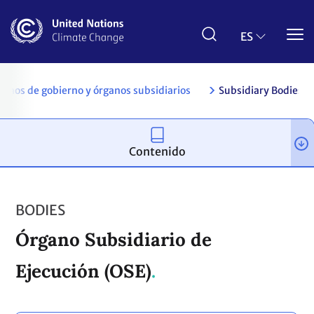
Pasar
al
contenido
ES
principal
anos de gobierno y órganos subsidiarios
Subsidiary Bodies
Contenido
BODIES
Órgano Subsidiario de
Ejecución (OSE)