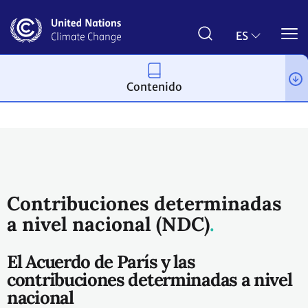
Pasar
al
contenido
ES
principal
Contenido
Proceso y reuniones
Acuerdo de París
Contribuciones determinadas
a nivel nacional (NDC)
El Acuerdo de París y las
contribuciones determinadas a nivel
nacional