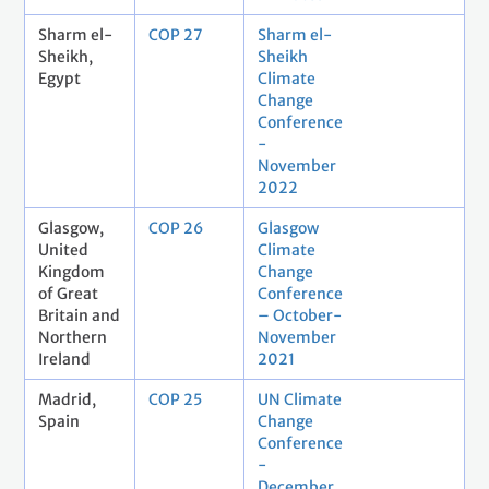
Sharm el-
COP 27
Sharm el-
Sheikh,
Sheikh
Egypt
Climate
Change
Conference
-
November
2022
Glasgow,
COP 26
Glasgow
United
Climate
Kingdom
Change
of Great
Conference
Britain and
– October-
Northern
November
Ireland
2021
Madrid,
COP 25
UN Climate
Spain
Change
Conference
-
December