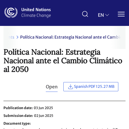
Skip
to
main
EN
content
uments
Política Nacional: Estrategia Nacional ante el Cambio Cl
Política Nacional: Estrategia
Nacional ante el Cambio Climático
al 2050
Open
Spanish PDF 125.27 MB
Publication date
03 Jun 2025
Submission date
02 Jun 2025
Document type