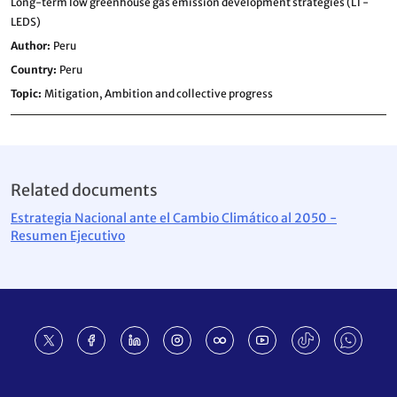
Long-term low greenhouse gas emission development strategies (LT-
LEDS)
Author
Peru
Country
Peru
Topic
Mitigation,
Ambition and collective progress
Related documents
Estrategia Nacional ante el Cambio Climático al 2050 -
Resumen Ejecutivo