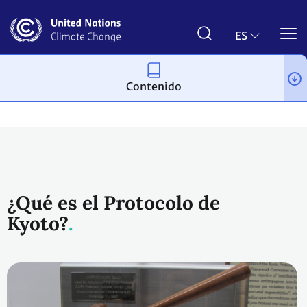
Pasar
al
contenido
ES
principal
Contenido
Proceso y reuniones
¿Qué es el Protocolo de
Kyoto?