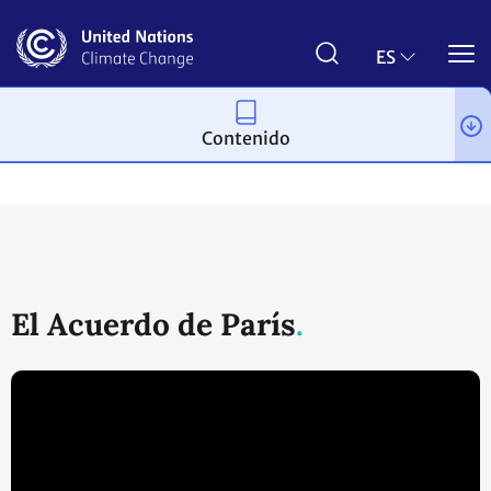
Pasar
al
contenido
ES
principal
Contenido
Proceso y reuniones
El Acuerdo de París