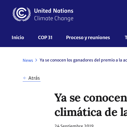
Pasar
al
contenido
principal
UNFCCC
Inicio
COP 31
Proceso y reuniones 
Nav
News
Atrás
Ya se conocen
climática de 
24 Septiembre 2019