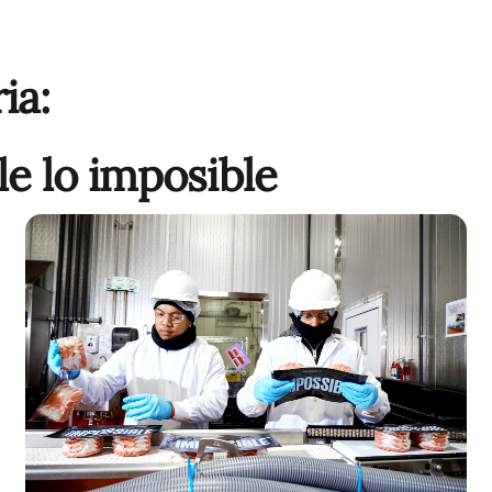
ia
:
le lo imposible