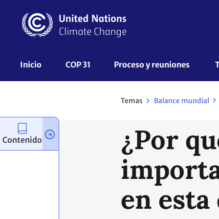
Pasar
al
contenido
principal
UNFCCC
Inicio
COP 31
Proceso y reuniones 
Nav
Temas
Balance mundial
¿Por qu
Contenido
importa
en esta