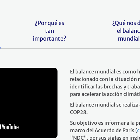
¿Por qué es
¿Qué nos d
tan
el balan
importante?
mundial
El balance mundial es como h
relacionado con la situación 
identificar las brechas y trab
para acelerar la acción climát
El balance mundial se realiza 
COP28.
Su objetivo es informar a la 
marco del Acuerdo de París (
c
"NDC", por sus siglas en ingl