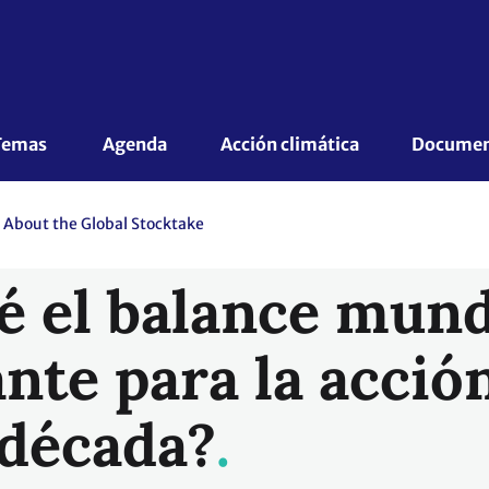
Temas 
Agenda
Acción climática
Document
About the Global Stocktake
é el balance mund
nte para la acció
 década?