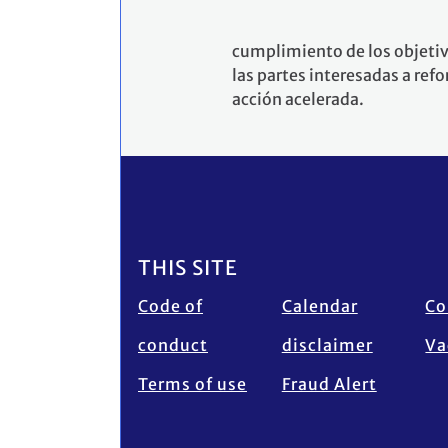
cumplimiento de los objetivo
las partes interesadas a re
acción acelerada.
Footer
THIS SITE
Code of
Calendar
Co
conduct
disclaimer
Va
Terms of use
Fraud Alert