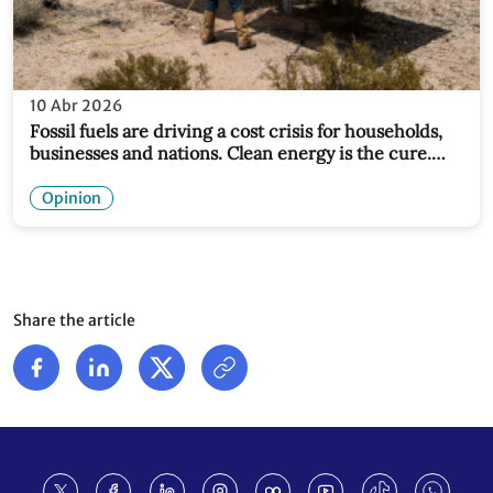
10 Abr 2026
Fossil fuels are driving a cost crisis for households,
businesses and nations. Clean energy is the cure.
Because sunlight and wind don’t depend on
vulnerable shipping straits
Opinion
Share the article