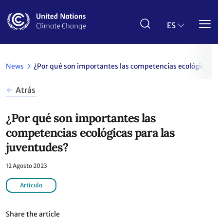
Pasar
al
contenido
ES
principal
News
¿Por qué son importantes las competencias ecológicas p
Atrás
¿Por qué son importantes las
competencias ecológicas para las
juventudes?
12 Agosto 2023
Artículo
Share the article