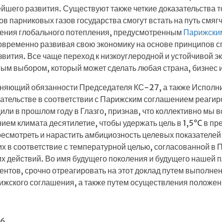
шего развития. Существуют также четкие доказательства т
 парниковых газов государства смогут встать на путь смяг
чения глобального потепления, предусмотренным
Парижски
новременно развивая свою экономику на основе принципов 
вития. Все чаще переход к низкоуглеродной и устойчивой 
ым выбором, который может сделать любая страна, бизнес 
няющий обязанности Председателя КС-27, а также Исполн
ательстве в соответствии с Парижским соглашением реагир
ли в прошлом году в Глазго, признав, что коллективно мы в
ем климата десятилетие, чтобы удержать цель в 1,5°C в пр
ересмотреть и нарастить амбициозность целевых показателей
их в соответствие с температурной целью, согласованной в 
их действий. Во имя будущего поколения и будущего нашей
нтов, срочно отреагировать на этот доклад путем выполне
ижского соглашения, а также путем осуществления положени
26