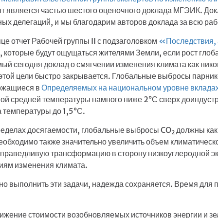
нт является частью шестого оценочного доклада МГЭИК. До
х делегаций, и мы благодарим авторов доклада за всю раб
е отчет Рабочей группы II с подзаголовком
«Последствия, 
 которые будут ощущаться жителями Земли, если рост глоб
мый сегодня доклад о смягчении изменения климата как нико
той цели быстро закрывается. Глобальные выбросы парнико
ержащиеся в
Определяемых на национальном уровне вклада
ной средней температуры намного ниже 2°С сверх доиндуст
а температуры до 1,5°С.
пределах досягаемости, глобальные выбросы CO
должны как 
2
Необходимо также значительно увеличить объем климатичес
справедливую трансформацию в сторону низкоуглеродной эк
иям изменения климата.
но выполнить эти задачи, надежда сохраняется. Время для
нижение стоимости возобновляемых источников энергии и з