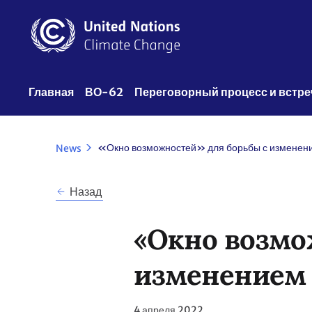
Перейти
к
основному
содержанию
UNFCCC
Главная
ВО-62
Переговорный процесс и встре
Nav
News
Назад
«Окно возмо
изменением 
4 апреля 2022