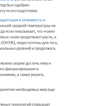
клад был одобрен
оту по его подготовке.
адаптация и уязвимость»
альной средней температуры не
гда ясно показывает, что «окно
вых газов продолжают расти, а
х
(ОНУВ), недостаточны для того,
риальных уровней и продолжать
можно скорее достичь пика и
кого финансирования и
ономики, а также решить
 принятия необходимых мер еще
еленых технологий открывает