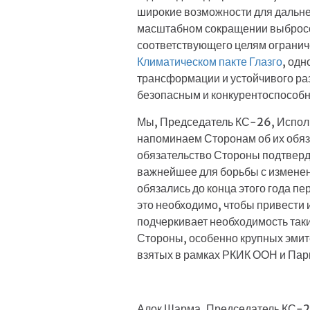
широкие возможности для дальней
масштабном сокращении выбросов
соответствующего целям ограни
Климатическом пакте Глазго
, од
трансформации и устойчивого раз
безопасным и конкурентоспособн
Мы, Председатель КС-26, Испол
напоминаем Сторонам об их обяз
обязательство Стороны подтверди
важнейшее для борьбы с изменени
обязались до конца этого года п
это необходимо, чтобы привести 
подчеркивает необходимость так
Стороны, особенно крупных эмите
взятых в рамках РКИК ООН и Пар
Алок Шарма, Председатель КС-