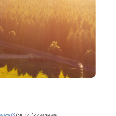
имата
(МГЭИК) о смягчении