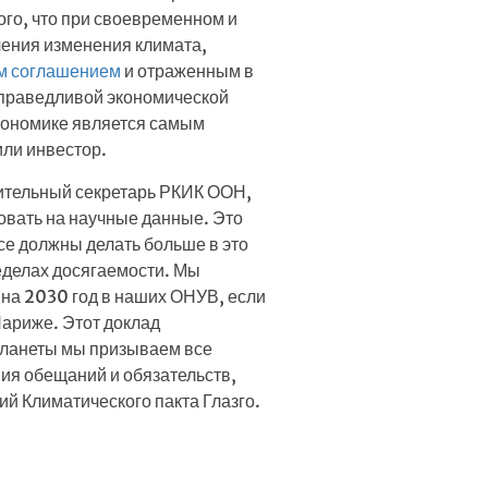
ого, что при своевременном и
чения изменения климата,
м соглашением
и отраженным в
справедливой экономической
экономике является самым
или инвестор.
ительный секретарь РКИК ООН,
овать на научные данные. Это
се должны делать больше в это
еделах досягаемости. Мы
 на 2030 год в наших ОНУВ, если
Париже. Этот доклад
 планеты мы призываем все
ния обещаний и обязательств,
й Климатического пакта Глазго.