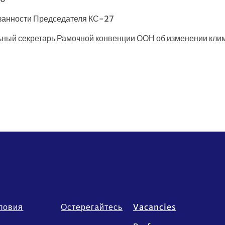
занности Председателя КС-27
ьный секретарь Рамочной конвенции ООН об изменении кли
ловия
Остерегайтесь
Vacancies