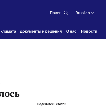
Поиск
Russian
 климата
Документы и решения 
О нас 
Новости
с
лось
Поделитесь статей