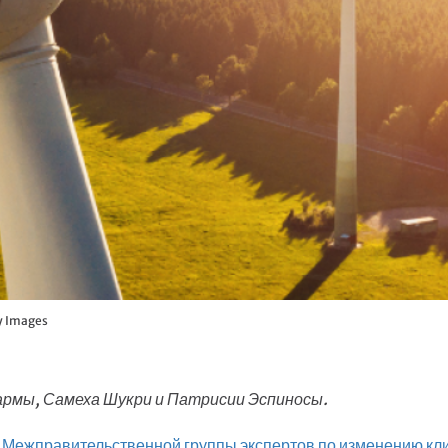
y Images
армы, Самеха Шукри и Патрисии Эспиносы.
 Межправительственной группы экспертов по изменению кл