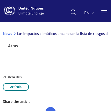
Pasar
al
contenido
EN
principal
News
Los impactos climáticos encabezan la lista de riesgos d
Atrás
Los impactos climáticos encabezan la lista de
riesgos del Foro Económico Mundial para 2019
21 Enero 2019
Artículo
Share the article