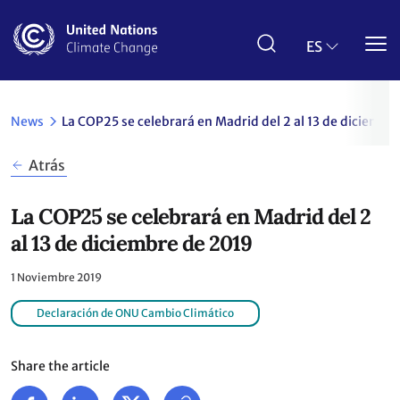
Pasar
al
contenido
ES
principal
News
La COP25 se celebrará en Madrid del 2 al 13 de diciembr
Atrás
La COP25 se celebrará en Madrid del 2
al 13 de diciembre de 2019
1 Noviembre 2019
Declaración de ONU Cambio Climático
Share the article