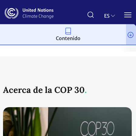
Pasar
al
contenido
ES
principal
Contenido
Proceso y reuniones
Conferencias
Past Conferences
UN C
Acerca de la COP 30