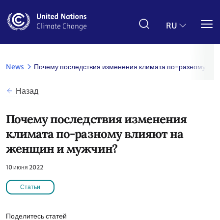
Перейти
к
основному
RU
содержанию
News
Почему последствия изменения климата по-разному вли
Назад
Почему последствия изменения
климата по-разному влияют на
женщин и мужчин?
10 июня 2022
Статьи
Поделитесь статей