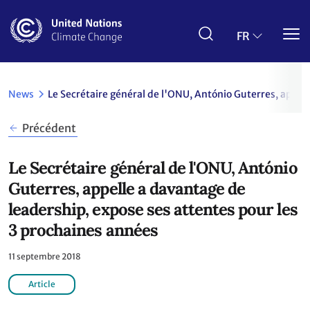
Aller
au
contenu
FR
principal
News
Le Secrétaire général de l'ONU, António Guterres, appel
Précédent
Le Secrétaire général de l'ONU, António
Guterres, appelle a davantage de
leadership, expose ses attentes pour les
3 prochaines années
11 septembre 2018
Article