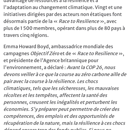
davantage de ressources à la résilience et à
l'adaptation au changement climatique. Vingt et une
initiatives dirigées par des acteurs non étatiques font
désormais partie de la «
Race to Resilience
», avec
plus de 1 500 membres, opérant dans plus de 80 pays à
travers cinq régions.
Emma Howard Boyd, ambassadrice mondiale des
campagnes
Objectif Zéro
et de «
Race to Resilience
»,
et présidente de l'Agence britannique pour
l'environnement, a déclaré :
Avant la COP 26, nous
devons veiller à ce que la course au zéro carbone aille de
pair avec la course à la résilience. Les chocs
climatiques, tels que les sécheresses, les mauvaises
récoltes et les tempêtes, affectent la santé des
personnes, creusent les inégalités et perturbent les
économies. S'y préparer peut permettre de créer des
compétences, des emplois et des opportunités de
récupération de la nature, mais la résilience à ces chocs
dépend encore trop des fonds publics. Si nous ne