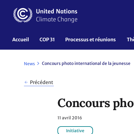
Aller
au
contenu
principal
UNFCCC
Accueil
COP 31
Processus et réunions 
Th
Nav
Concours photo international de la jeunesse
News
Précédent
Concours phot
11 avril 2016
Initiative