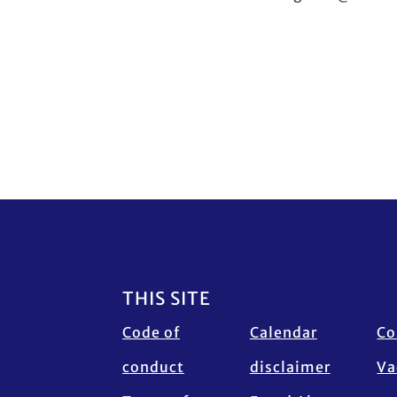
Footer
THIS SITE
Code of
Calendar
Co
conduct
disclaimer
Va