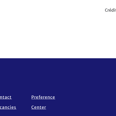
Crédi
ntact
Preference
cancies
Center