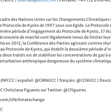
 CCNUCC |
nnuttall@unfccc.int
| Portable: +49 152 0168 48
-cadre des Nations Unies sur les Changements Climatiques
le Protocole de Kyoto de 1997 sous son égide. Le Protocole d
emière période d'engagement du Protocole de Kyoto, 37 éta
e économie de marché sont légalement tenus de limiter leur
a en 2012, la Conférence des Parties agissant comme réuni
 Protocole de Kyoto, qui établit la deuxième période d'
 deux traités est de stabiliser les concentrations de gaz à 
perturbation anthropique dangereuse du système climatiqu
 @UNFCCC | español: @CMNUCC | français: @CCNUCC | Deu
C Christiana Figueres sur Twitter: @CFigueres
k.com/UNclimatechange
CC