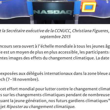
 la Secrétaire exécutive de la CCNUCC, Christiana Figueres
septembre 2015
oncours sera ouvert à l'échelle mondiale à tous les jeunes â
e est un moyen de plus en plus accessible, les participant
antes
images des effets du changement climatique. La date 
t exposées
aux délégués internationaux
dans la zone bleue 
ech (7-18 novembre).
 cet effort mondial pour lutter contre le changement clima
s sur les changements climatiques pendant de nombreuses a
uant la jeune génération, nos futurs gardiens climatiques",
ojet
Riposter au changement climatique
.