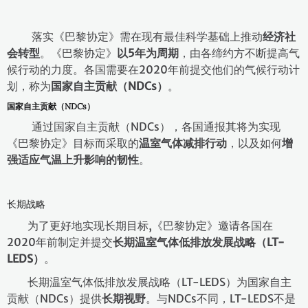
落实《巴黎协定》需在现有最佳科学基础上推动
经济社
会转型
。《巴黎协定》
以
5
年为周期
，由各缔约方不断提高气
候行动的力度。各国需要在2020年前提交他们的气候行动计
划，称为
国家自主贡献（
NDCs
）
。
国家自主贡献（NDCs）
通过国家自主贡献（NDCs），各国通报其将为实现
《巴黎协定》目标而采取的
温室气体减排行动
，以及如何
增
强适应气温上升影响的韧性
。
长期战略
为了更好地实现长期目标,《巴黎协定》邀请各国在
2020年前制定并提交
长期温室气体低排放发展战略（
LT-
LEDS
）
。
长期温室气体低排放发展战略（LT-LEDS）为国家自主
贡献（NDCs）提供
长期视野
。与NDCs不同，LT-LEDS不是