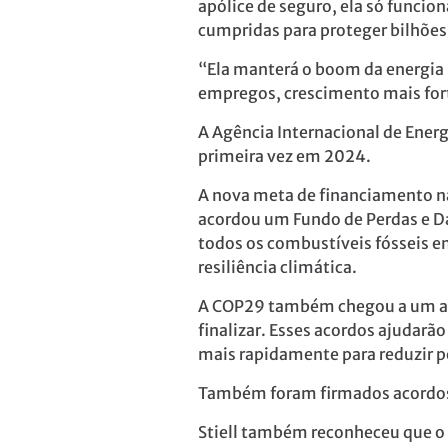
apólice de seguro, ela só funci
cumpridas para proteger bilhões
“Ela manterá o boom da energia 
empregos, crescimento mais fort
A Agência Internacional de Energ
primeira vez em 2024.
A nova meta de financiamento na
acordou um Fundo de Perdas e Da
todos os combustíveis fósseis em
resiliência climática.
A COP29 também chegou a um aco
finalizar. Esses acordos ajudarão
mais rapidamente para reduzir p
Também foram firmados acordos 
Stiell também reconheceu que o 