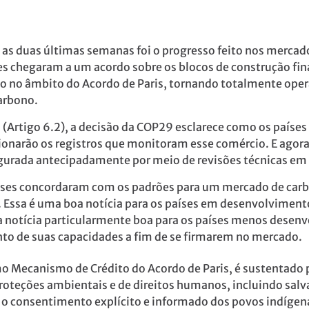
 as duas últimas semanas foi o progresso feito nos mercad
es chegaram a um acordo sobre os blocos de construção fi
 no âmbito do Acordo de Paris, tornando totalmente opera
carbono.
(Artigo 6.2), a decisão da COP29 esclarece como os países
onarão os registros que monitoram esse comércio. E agora 
egurada antecipadamente por meio de revisões técnicas e
aíses concordaram com os padrões para um mercado de carb
Essa é uma boa notícia para os países em desenvolvimento
a notícia particularmente boa para os países menos desenv
nto de suas capacidades a fim de se firmarem no mercado.
 Mecanismo de Crédito do Acordo de Paris, é sustentado 
 proteções ambientais e de direitos humanos, incluindo s
m o consentimento explícito e informado dos povos indíge