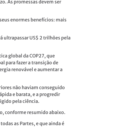
razo. As promessas devem ser
 seus enormes benefícios: mais
 ultrapassar US$ 2 trilhões pela
tica global da COP27, que
l para fazer a transição de
nergia renovável e aumentar a
riores não haviam conseguido
pida e barata, e a progredir
gido pela ciência.
ão, conforme resumido abaixo.
odas as Partes, e que ainda é