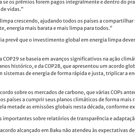
ona se os prêmios forem pagos integralmente e dentro do p
 de vidas.”
limpa crescendo, ajudando todos os países a compartilhar
e, energia mais barata e mais limpa para todos.”
ia prevê que o investimento global em energia limpa deverá
 COP29 se baseia em avanços significativos na ação climá
nos histórico, e da COP28, que apresentou um acordo globa
 sistemas de energia de forma rápida e justa, triplicar a e
rdo sobre os mercados de carbono, que várias COPs ante
 os países a cumprir seus planos climáticos de forma mais rá
ela metade as emissões globais nesta década, conforme exi
importantes sobre relatórios de transparência e adaptaç
acordo alcançado em Baku não atendeu às expectativas de t