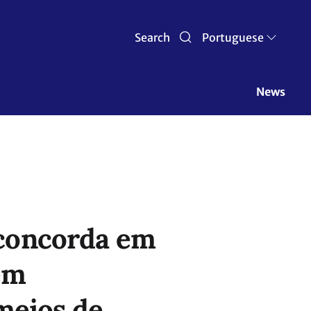
Search
Portuguese
News
concorda em
em
meios de