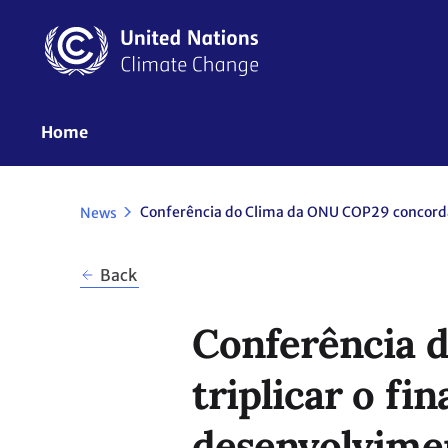
Skip
to
main
content
UNFCCC
Home
Nav
News
Back
Conferência 
triplicar o f
desenvolvimen