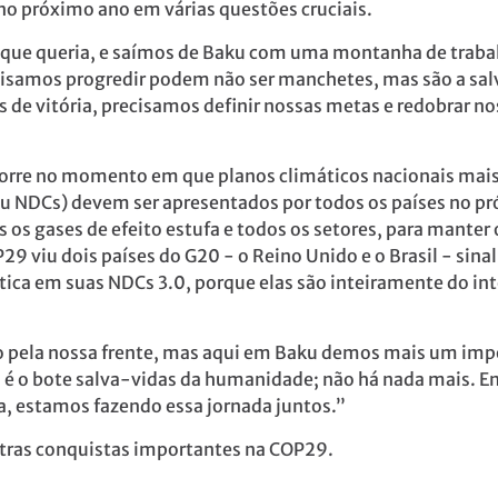
no próximo ano em várias questões cruciais.
ue queria, e saímos de Baku com uma montanha de trabalho 
isamos progredir podem não ser manchetes, mas são a salv
as de vitória, precisamos definir nossas metas e redobrar 
orre no momento em que planos climáticos nacionais mais
 NDCs) devem ser apresentados por todos os países no pr
os gases de efeito estufa e todos os setores, para manter
P29 viu dois países do G20 - o Reino Unido e o Brasil - sin
ica em suas NDCs 3.0, porque elas são inteiramente do in
pela nossa frente, mas aqui em Baku demos mais um impor
NU é o bote salva-vidas da humanidade; não há nada mais. 
la, estamos fazendo essa jornada juntos.”
utras conquistas importantes na COP29.