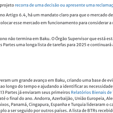
 projeto
recorra de uma decisão ou apresente uma reclama
no Artigo 6.4, há um mandato claro para que o mercado de
colocar esse mercado em funcionamento para considerar a 
bono não termina em Baku. O Órgão Supervisor que está e
s Partes uma longa lista de tarefas para 2025 e continuará 
tiveram um grande avanço em Baku, criando uma base de evi
as ao longo do tempo e ajudando a identificar as necessidad
3 Partes já enviaram seus primeiros
Relatórios Bienais de
 até o final do ano. Andorra, Azerbaijão, União Europeia, A
aixos, Panamá, Cingapura, Espanha e Turquia lideraram o c
plo a ser seguido por outros países. A lista de BTRs receb