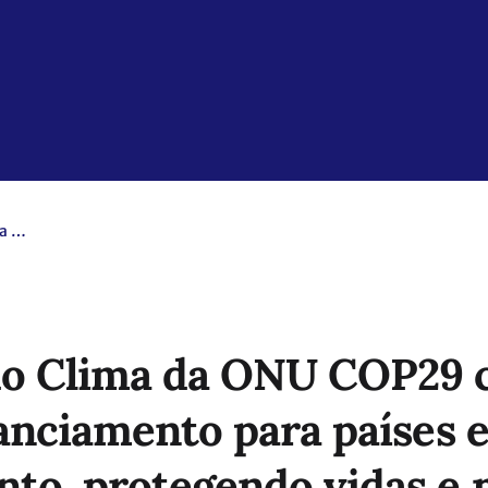
Conferência do Clima da ONU COP29 concorda em triplicar o financiamento para países em desenvolvimento, protegendo vidas e meios de subsistência
do Clima da ONU COP29 
inanciamento para países 
to, protegendo vidas e 