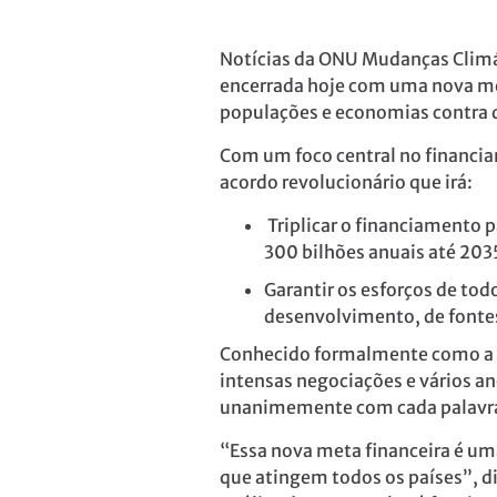
Notícias da ONU Mudanças Climá
encerrada hoje com uma nova me
populações e economias contra d
Com um foco central no financia
acordo revolucionário que irá:
Triplicar o financiamento 
300 bilhões anuais até 203
Garantir os esforços de to
desenvolvimento, de fontes 
Conhecido formalmente como a N
intensas negociações e vários a
unanimemente com cada palavra
“Essa nova meta financeira é u
que atingem todos os países”, d