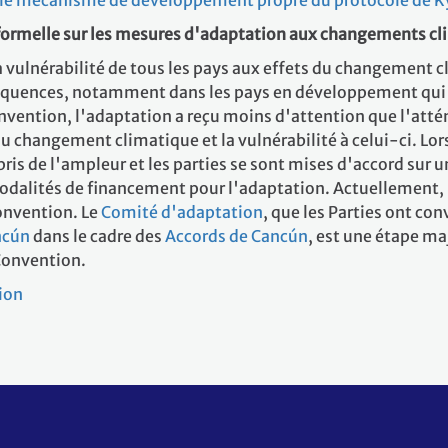
le mécanisme de développement propre du protocole de K
n formelle sur les mesures d'adaptation aux changements c
 vulnérabilité de tous les pays aux effets du changement cl
équences, notamment dans les pays en développement qui n'
vention, l'adaptation a reçu moins d'attention que l'atténu
du changement climatique et la vulnérabilité à celui-ci. Lo
pris de l'ampleur et les parties se sont mises d'accord sur 
modalités de financement pour l'adaptation. Actuellement, 
Convention. Le
Comité d'adaptation
, que les Parties ont co
ncún
dans le cadre des
Accords de Cancún
, est une étape m
 Convention.
ion