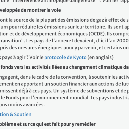
une "interférence anthropique dangereuse" ? Voir les rap
veloppés de montrer la voie
sont la source de la plupart des émissions de gaz à effet de s
m pour réduire les émissions sur leur territoire. Ils sont ap
tion et de développement économiques (OCDE). Ils compren
ansition". Les pays de l'annexe I devaient, d'ici l'an 200
ris des mesures énergiques pour y parvenir, et certains ont
pays à agir ? Voir le
protocole de Kyoto
(en anglais)
 fonds vers les activités liées au changement climatique d
engagent, dans le cadre de la convention, à soutenir les act
ement en apportant un soutien financier aux actions de lut
urnissent déjà à ces pays. Un système de subventions et de p
r le Fonds pour l'environnement mondial. Les pays industri
ions moins avancées.
tion & Soutien
roblème et sur ce qui est fait pour y remédier