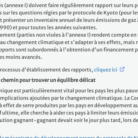
sés (annexe I) doivent faire régulièrement rapport sur leur
sur les questions régies par le protocole de Kyoto (pour les 
 présenter un inventaire annuel de leurs émissions de gaz à
1990) et pour toutes les années suivantes.
ement (parties non visées à l'annexe I) rendent compte en
e au changement climatique et s'adapter à ses effets, mais 
rapports sont subordonnés à l'obtention d'un financement po
les moins avancés.
 processus d'établissement des rapports,
cliquez ici
 chemin pour trouver un équilibre délicat
e est particulièrement vital pour les pays les plus pauvres 
mplications ajoutées par le changement climatique. La Co
 à effet de serre produites par les pays en développement 
 ultime, elle cherche à aider ces pays à limiter leurs émiss
tion gagnant-gagnant devait voir le jour plus tard, lors de