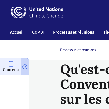
Aller
au
contenu
principal
UNFCCC
Accueil
COP 31
Processus et réunions 
Th
Nav
Processus et réunions
Qu'est-
Contenu
Convent
sur les