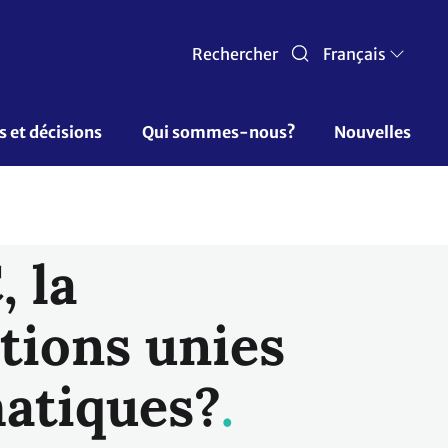
Rechercher
Français
et décisions  
Qui sommes-nous? 
Nouvelles
 la
tions unies
matiques?