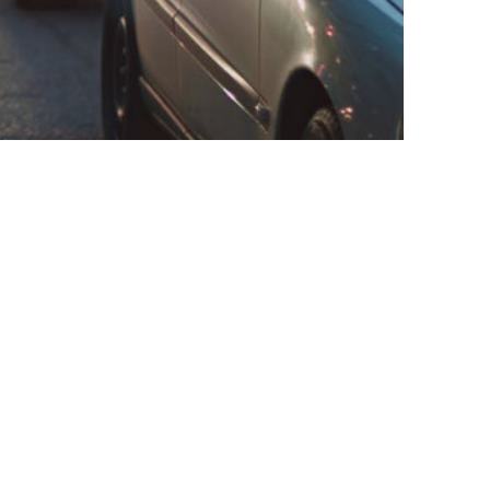
chnologies vertes » et qui a
associée avec l'ONU pour lutter
mes de compensations