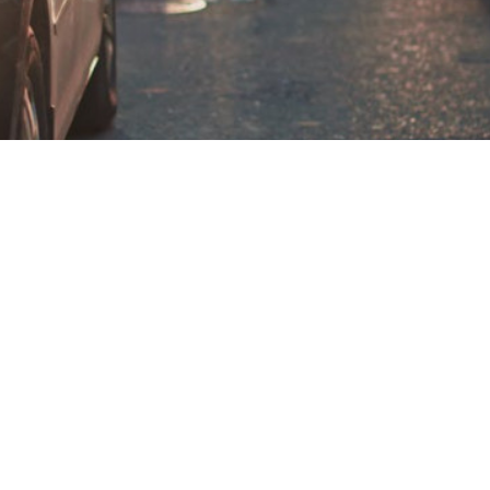
Bonn, 25 janv. 2018
– Une start-up française dans les « Te
duire l’empreinte environnementale des automobiles s’est 
e, en utilisant des techniques innovantes et des mécanis