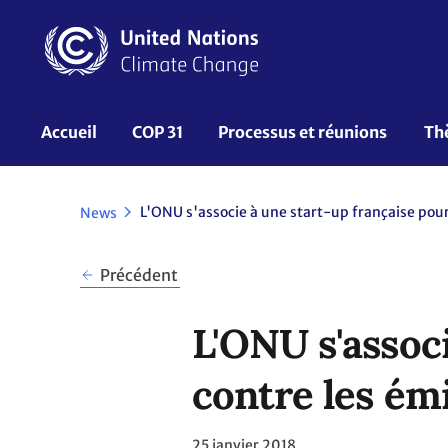
Aller
au
contenu
principal
UNFCCC
Accueil
COP 31
Processus et réunions 
Th
Nav
News
Précédent
L'ONU s'associ
contre les émi
25 janvier 2018