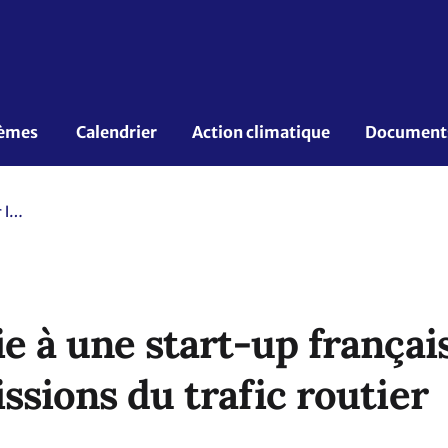
èmes 
Calendrier
Action climatique
Documents 
L'ONU s'associe à une start-up française pour lutter contre les émissions du trafic routier
e à une start-up françai
ssions du trafic routier