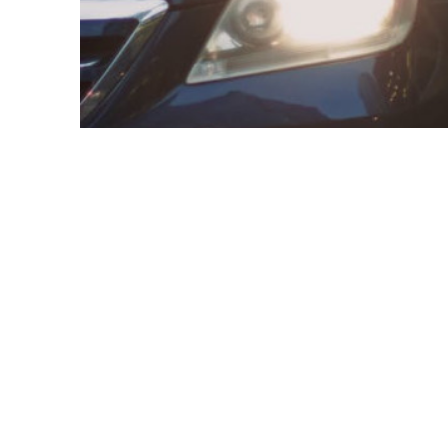
Credit: Pexels
ONU Changements Climatiques, 
développé des solutions pour ré
contre le changement climatiqu