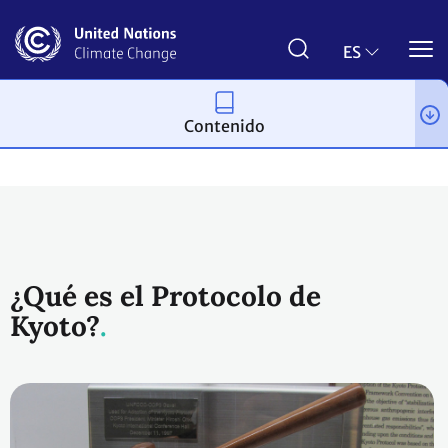
Pasar
al
contenido
ES
principal
Contenido
Proceso y reuniones
¿Qué es el Protocolo de
Kyoto?