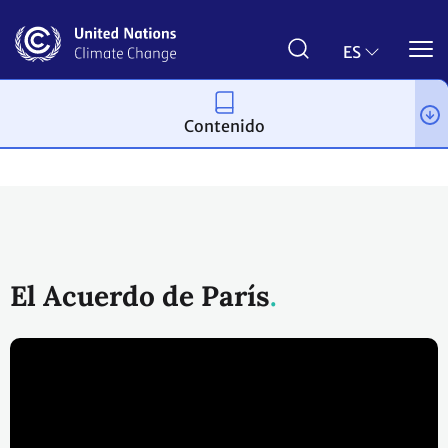
Pasar
al
contenido
ES
principal
Contenido
Proceso y reuniones
El Acuerdo de París