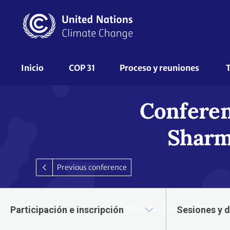
Pasar
al
contenido
principal
UNFCCC
Inicio
COP 31
Proceso y reuniones 
Nav
Conferen
Sharm
Previous conference
ACERCA DE LA CONFERENCIA
Participación e inscripción
Sesiones y 