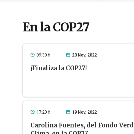
En la COP27
09:30 h
20 Nov, 2022
¡Finaliza la COP27!
La
#COP27
ha llegado a un acuerdo dec
un nuevo fondo de "pérdidas y daños" 
países vulnerables.
Otro resultado ha sido un paquete de d
17:20 h
19 Nov, 2022
que reafirma el compromiso de los país
el aumento de la temperatura mundial a
Carolina Fuentes, del Fondo Verd
Clima, en la COP27