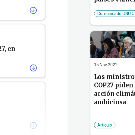
limática
.
Comunicado ONU Ca
7, en
cosistema
15 Nov 2022
NU sobre el
r ⌛️,
Los ministro
imágenes.
COP27 piden
P27
acción climá
es que en
ambiciosa
hísimas más.
ático de la ONU,
a conocer todas
Artículo