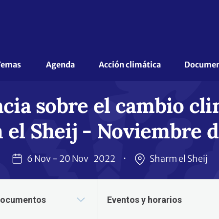
Temas 
Agenda
Acción climática
Document
cia sobre el cambio cli
 el Sheij - Noviembre d
6 Nov - 20 Nov
2022
Sharm el Sheij
documentos
Eventos y horarios