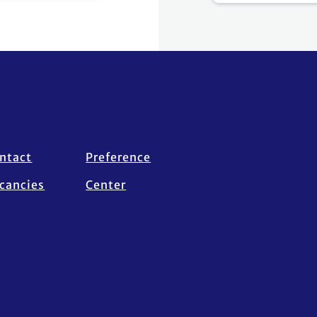
en la COP27
P27
de
ntact
Preference
cancies
Center
nibles...
la COP27
 los participantes
#renovables
co de Sharm el
e la COP27