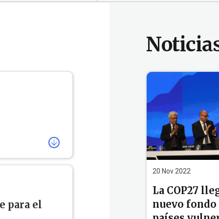
Noticia
isivo sobre
para los
20 Nov 2022
ecisiones
La COP27 lle
es de limitar
 1,5 °C.
nuevo fondo 
e para el
países vulne